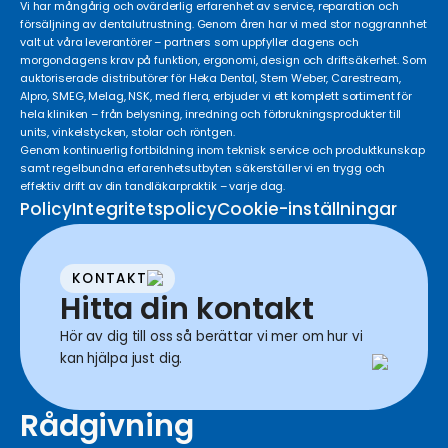
Vi har mångårig och ovärderlig erfarenhet av service, reparation och
försäljning av dentalutrustning. Genom åren har vi med stor noggrannhet
valt ut våra leverantörer – partners som uppfyller dagens och
morgondagens krav på funktion, ergonomi, design och driftsäkerhet. Som
auktoriserade distributörer för Heka Dental, Stern Weber, Carestream,
Alpro, SMEG, Melag, NSK, med flera, erbjuder vi ett komplett sortiment för
hela kliniken – från belysning, inredning och förbrukningsprodukter till
units, vinkelstycken, stolar och röntgen.
Genom kontinuerlig fortbildning inom teknisk service och produktkunskap
samt regelbundna erfarenhetsutbyten säkerställer vi en trygg och
effektiv drift av din tandläkarpraktik – varje dag.
Policy
Integritetspolicy
Cookie-inställningar
KONTAKT
Hitta din kontakt
Hör av dig till oss så berättar vi mer om hur vi
kan hjälpa just dig.
Rådgivning