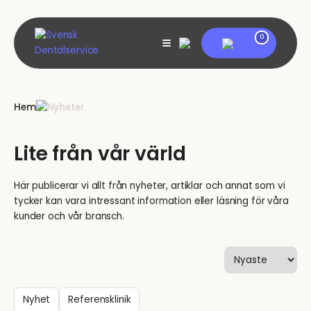
Skip
to
content
My account
0
View
shopping
cart
Hem
Nyheter
Lite från vår värld
Här publicerar vi allt från nyheter, artiklar och annat som vi
tycker kan vara intressant information eller läsning för våra
kunder och vår bransch.
Nyhet
Referensklinik