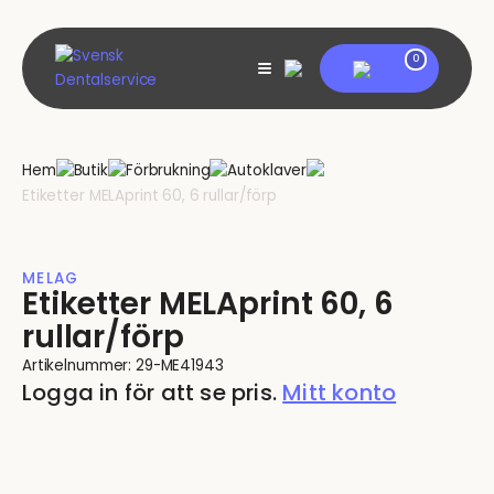
Skip
to
content
My account
0
View
shopping
cart
Hem
Butik
Förbrukning
Autoklaver
Etiketter MELAprint 60, 6 rullar/förp
MELAG
Etiketter MELAprint 60, 6
rullar/förp
Artikelnummer:
29-ME41943
Logga in för att se pris.
Mitt konto