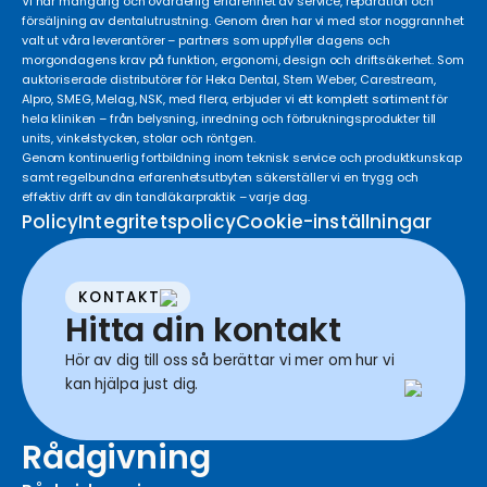
Vi har mångårig och ovärderlig erfarenhet av service, reparation och
försäljning av dentalutrustning. Genom åren har vi med stor noggrannhet
valt ut våra leverantörer – partners som uppfyller dagens och
morgondagens krav på funktion, ergonomi, design och driftsäkerhet. Som
auktoriserade distributörer för Heka Dental, Stern Weber, Carestream,
Alpro, SMEG, Melag, NSK, med flera, erbjuder vi ett komplett sortiment för
hela kliniken – från belysning, inredning och förbrukningsprodukter till
units, vinkelstycken, stolar och röntgen.
Genom kontinuerlig fortbildning inom teknisk service och produktkunskap
samt regelbundna erfarenhetsutbyten säkerställer vi en trygg och
effektiv drift av din tandläkarpraktik – varje dag.
Policy
Integritetspolicy
Cookie-inställningar
KONTAKT
Hitta din kontakt
Hör av dig till oss så berättar vi mer om hur vi
kan hjälpa just dig.
Rådgivning