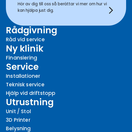
Hör av dig till oss så berättar vi mer om hur vi
kan hjälpa just dig.
Rådgivning
Råd vid service
Ny klinik
Finansiering
Service
Installationer
Teknisk service
Hjälp vid driftstopp
Utrustning
Unit / Stol
3D Printer
Belysning