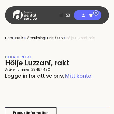
Skip
to
My account
content
0
View
shopping
cart
Hem
Butik
Förbrukning
Unit / Stol
Hölje Luzzani, rakt
HEKA DENTAL
Hölje Luzzani, rakt
Artikelnummer:
28-RL443C
Logga in för att se pris.
Mitt konto
Produktinformation