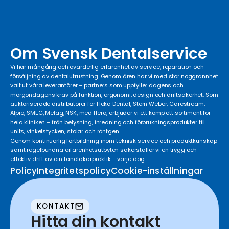
Om Svensk Dentalservice
Vi har mångårig och ovärderlig erfarenhet av service, reparation och
försäljning av dentalutrustning. Genom åren har vi med stor noggrannhet
valt ut våra leverantörer – partners som uppfyller dagens och
morgondagens krav på funktion, ergonomi, design och driftsäkerhet. Som
auktoriserade distributörer för Heka Dental, Stern Weber, Carestream,
Alpro, SMEG, Melag, NSK, med flera, erbjuder vi ett komplett sortiment för
hela kliniken – från belysning, inredning och förbrukningsprodukter till
units, vinkelstycken, stolar och röntgen.
Genom kontinuerlig fortbildning inom teknisk service och produktkunskap
samt regelbundna erfarenhetsutbyten säkerställer vi en trygg och
effektiv drift av din tandläkarpraktik – varje dag.
Policy
Integritetspolicy
Cookie-inställningar
KONTAKT
Hitta din kontakt