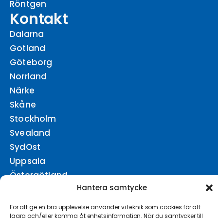
Röntgen
Kontakt
Dalarna
Gotland
Göteborg
Norrland
Närke
Skåne
Stockholm
Svealand
SydOst
Uppsala
Östergötland
Hantera samtycke
För att ge en bra upplevelse använder vi teknik som cookies för att
lagra och/eller komma åt enhetsinformation. När du samtycker till