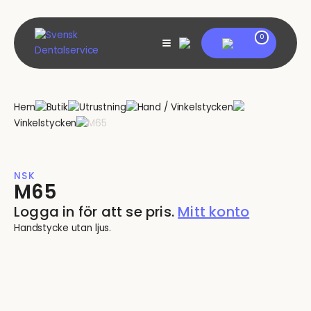
Skip
to
content
My account
0
View
shopping
cart
Hem
Butik
Utrustning
Hand / Vinkelstycken
Vinkelstycken
M65
NSK
M65
Logga in för att se pris.
Mitt konto
Handstycke utan ljus.