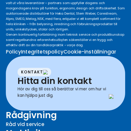
valt ut våra leverantörer – partners som uppfyller dagens och
morgondagens krav på funktion, ergonomi, design och driftsäkerhet. Som
auktoriserade distributörer för Heka Dental, Stern Weber, Carestream,
Alpro, SMEG, Melag, NSK, med flera, erbjuder vi ett komplett sortiment för
hela kliniken – från belysning, inredning och förbrukningsprodukter till
units, vinkelstycken, stolar och röntgen.
Genom kontinuerlig fortbildning inom teknisk service och produktkunskap
samt regelbundna erfarenhetsutbyten säkerställer vi en trygg och
effektiv drift av din tandläkarpraktik – varje dag.
Policy
Integritetspolicy
Cookie-inställningar
KONTAKT
Hitta din kontakt
Hör av dig till oss så berättar vi mer om hur vi
kan hjälpa just dig.
Rådgivning
Råd vid service