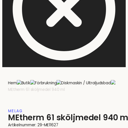
Hem
Butik
Förbrukning
Diskmaskin / Ultraljudsbad
MEtherm 61 sköljmedel 940 ml
MELAG
MEtherm 61 sköljmedel 940 m
Artikelnummer:
29-ME11627