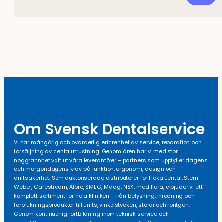
Om Svensk Dentalservice
Vi har mångårig och ovärderlig erfarenhet av service, reparation och
försäljning av dentalutrustning. Genom åren har vi med stor
noggrannhet valt ut våra leverantörer – partners som uppfyller dagens
och morgondagens krav på funktion, ergonomi, design och
driftsäkerhet. Som auktoriserade distributörer för Heka Dental, Stern
Weber, Carestream, Alpro, SMEG, Melag, NSK, med flera, erbjuder vi ett
komplett sortiment för hela kliniken – från belysning, inredning och
förbrukningsprodukter till units, vinkelstycken, stolar och röntgen.
Genom kontinuerlig fortbildning inom teknisk service och