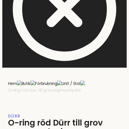
Hem
Butik
Förbrukning
Unit / Stol
O-ring röd Dürr till grov sugmunstycke
DÜRR
O-ring röd Dürr till grov