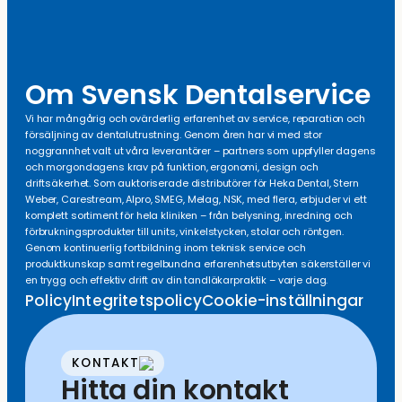
Om Svensk Dentalservice
Vi har mångårig och ovärderlig erfarenhet av service, reparation och
försäljning av dentalutrustning. Genom åren har vi med stor
noggrannhet valt ut våra leverantörer – partners som uppfyller dagens
och morgondagens krav på funktion, ergonomi, design och
driftsäkerhet. Som auktoriserade distributörer för Heka Dental, Stern
Weber, Carestream, Alpro, SMEG, Melag, NSK, med flera, erbjuder vi ett
komplett sortiment för hela kliniken – från belysning, inredning och
förbrukningsprodukter till units, vinkelstycken, stolar och röntgen.
Genom kontinuerlig fortbildning inom teknisk service och
produktkunskap samt regelbundna erfarenhetsutbyten säkerställer vi
en trygg och effektiv drift av din tandläkarpraktik – varje dag.
Policy
Integritetspolicy
Cookie-inställningar
KONTAKT
Hitta din kontakt