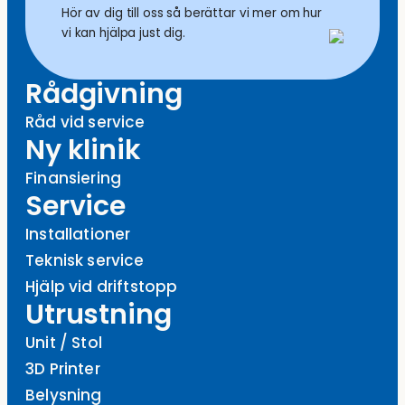
Hör av dig till oss så berättar vi mer om hur
vi kan hjälpa just dig.
Rådgivning
Råd vid service
Ny klinik
Finansiering
Service
Installationer
Teknisk service
Hjälp vid driftstopp
Utrustning
Unit / Stol
3D Printer
Belysning