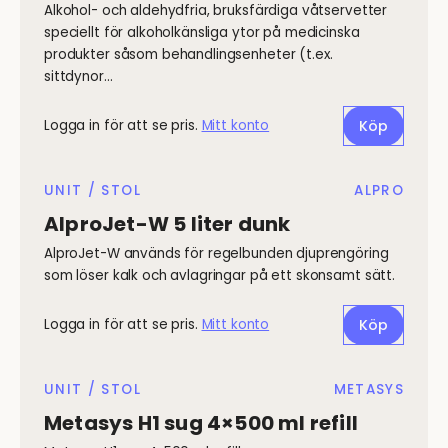
Alkohol- och aldehydfria, bruksfärdiga våtservetter
speciellt för alkoholkänsliga ytor på medicinska
produkter såsom behandlingsenheter (t.ex.
sittdynor…
Logga in för att se pris.
Mitt konto
Köp
UNIT / STOL
ALPRO
AlproJet-W 5 liter dunk
AlproJet-W används för regelbunden djuprengöring
som löser kalk och avlagringar på ett skonsamt sätt.
Logga in för att se pris.
Mitt konto
Köp
UNIT / STOL
METASYS
Metasys H1 sug 4×500 ml refill