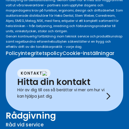
försäljning av dentalutrustning. Genom åren har vi med stor noggrannhet
valt ut våra leverantörer – partners som uppfyller dagens och
morgondagens krav på funktion, ergonomi, design och driftsäkerhet. Som
auktoriserade distributörer för Heka Dental, Stern Weber, Carestream,
Alpro, SMEG, Melag, NSK, med flera, erbjuder vi ett komplett sortiment för
hela kliniken – från belysning, inredning och förbrukningsprodukter till
units, vinkelstycken, stolar och röntgen.
Genom kontinuerlig fortbildning inom teknisk service och produktkunskap
samt regelbundna erfarenhetsutbyten säkerställer vi en trygg och
effektiv drift av din tandläkarpraktik – varje dag.
Policy
Integritetspolicy
Cookie-inställningar
KONTAKT
Hitta din kontakt
Hör av dig till oss så berättar vi mer om hur vi
kan hjälpa just dig.
Rådgivning
Råd vid service