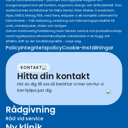
valt ut våra leverantörer – partners som uppfyller dagens och
morgondagens krav på funktion, ergonomi, design och driftsäkerhet. Som
auktoriserade distributörer för Heka Dental, Stern Weber, Carestream,
Alpro, SMEG, Melag, NSK, med flera, erbjuder vi ett komplett sortiment för
hela kliniken – från belysning, inredning och förbrukningsprodukter till
units, vinkelstycken, stolar och röntgen.
Genom kontinuerlig fortbildning inom teknisk service och produktkunskap
samt regelbundna erfarenhetsutbyten säkerställer vi en trygg och
effektiv drift av din tandläkarpraktik – varje dag.
Policy
Integritetspolicy
Cookie-inställningar
KONTAKT
Hitta din kontakt
Hör av dig till oss så berättar vi mer om hur vi
kan hjälpa just dig.
Rådgivning
Råd vid service
Ny klinik