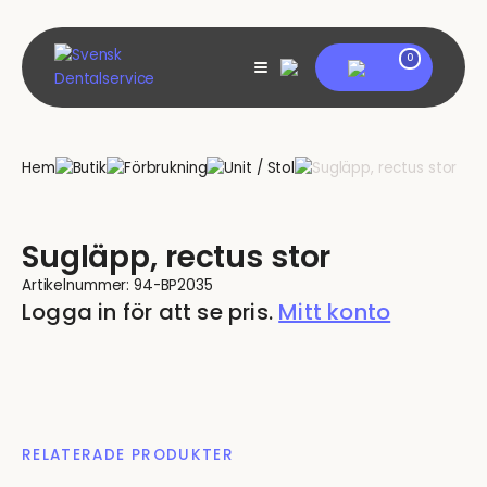
Skip
to
content
My account
0
View
shopping
cart
Hem
Butik
Förbrukning
Unit / Stol
Sugläpp, rectus stor
Sugläpp, rectus stor
Artikelnummer:
94-BP2035
Logga in för att se pris.
Mitt konto
RELATERADE PRODUKTER