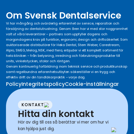
Om Svensk Dentalservice
Vi har mångårig och ovärderlig erfarenhet av service, reparation och
försäljning av dentalutrustning. Genom åren har vi med stor noggrannhet
valt ut våra leverantörer – partners som uppfyller dagens och
morgondagens krav på funktion, ergonomi, design och driftsäkerhet. Som
auktoriserade distributörer för Heka Dental, Stern Weber, Carestream,
Alpro, SMEG, Melag, NSK, med flera, erbjuder vi ett komplett sortiment för
hela kliniken – från belysning, inredning och förbrukningsprodukter till
units, vinkelstycken, stolar och röntgen.
Genom kontinuerlig fortbildning inom teknisk service och produktkunskap
samt regelbundna erfarenhetsutbyten säkerställer vi en trygg och
effektiv drift av din tandläkarpraktik – varje dag.
Policy
Integritetspolicy
Cookie-inställningar
KONTAKT
Hitta din kontakt
Hör av dig till oss så berättar vi mer om hur vi
kan hjälpa just dig.