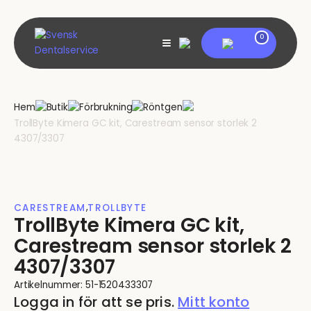
Skip
to
content
My account
0
View
shopping
cart
Hem
Butik
Förbrukning
Röntgen
TrollByte Kimera GC kit, Carestream sensor storlek 2
4307/3307
,
CARESTREAM
TROLLBYTE
TrollByte Kimera GC kit,
Carestream sensor storlek 2
4307/3307
Artikelnummer:
51-1520433307
Logga in för att se pris.
Mitt konto